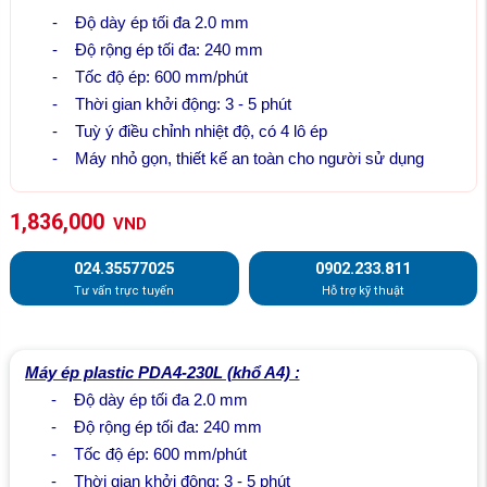
-
Độ dày ép tối đa 2.0 mm
-
Độ rộng ép tối đa: 240 mm
-
Tốc độ ép: 600 mm/phút
-
Thời gian khởi động: 3 - 5 phút
-
Tuỳ ý điều chỉnh nhiệt độ, có 4 lô ép
-
Máy nhỏ gọn, thiết kế an toàn cho người sử dụng
1,836,000
VND
024.35577025
0902.233.811
Tư vấn trực tuyến
Hỗ trợ kỹ thuật
Máy ép plastic PDA4-230L (khổ A4) :
-
Độ dày ép tối đa 2.0 mm
-
Độ rộng ép tối đa: 240 mm
-
Tốc độ ép: 600 mm/phút
-
Thời gian khởi động: 3 - 5 phút