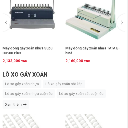
y đóng gáy xoắn nhựa Supu
Máy đóng gáy xoắn nhựa TATA E-
Máy
200 Plus
bind
C20
133,000
2,160,000
2,3
VND
VND
LÒ XO GÁY XOẮN
Lò xo gáy xoắn nhựa
Lò xo gáy xoắn sắt kép
Lò xo gáy xoắn nhựa cuộn ốc
Lò xo gáy xoắn sắt cuộn ốc
Xem thêm