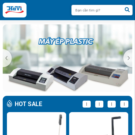
HOT SALE
|
|
|
|