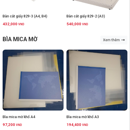
Bàn cắt giấy 829-3 (A4, B4)
Bàn cắt giấy 829-2 (A3)
432,000
540,000
VND
VND
BÌA MICA MỜ
Xem thêm
Bìa mica mờ khổ A4
Bìa mica mờ khổ A3
97,200
194,400
VND
VND