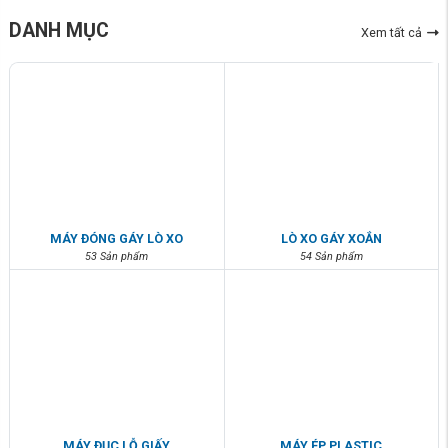
DANH MỤC
Xem tất cả
MÁY ĐÓNG GÁY LÒ XO
LÒ XO GÁY XOẮN
53 Sản phẩm
54 Sản phẩm
MÁY ĐỤC LỖ GIẤY
MÁY ÉP PLASTIC