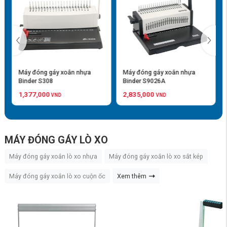
áy đóng gáy xoắn nhựa
Máy đóng gáy xoắn nhựa
Màng ép
inder S308
Binder S9026A
- 220x3
,377,000
2,835,000
97,200
VND
VND
MÁY ĐÓNG GÁY LÒ XO
Máy đóng gáy xoắn lò xo nhựa
Máy đóng gáy xoắn lò xo sắt kép
Máy đóng gáy xoắn lò xo cuộn ốc
Xem thêm