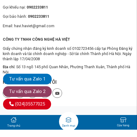
Gọi khiếu nại:
0902233811
Gọi bảo hành:
0902233811
Email: havi.haviet@gmail.com
CÔNG TY TNHH CÔNG NGHỆ HÀ VIỆT
Giấy chứng nhận đăng ký kinh doanh số 0102723456 cấp tại Phòng Đăng ký
kinh doanh và tài chính doanh nghiệp - Sở tài chính Thành phố Hà Nội. Ngày
thành lập 17/04/2008
Địa chỉ:
Số 13 ngõ 145 phố Quan Nhân, Phường Thanh Xuân, Thành phố Hà
Nội
Tư vấn qua Zalo 1
KẾT NỐI VỚI CHÚNG TÔI
Tư vấn qua Zalo 2
(024)35577025
Cửa hàng
Trang chủ
Danh mục