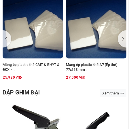
Màng ép plastic thẻ CMT & BHYT &
Màng ép plastic khổ A7 (Ép thẻ)
ĐKX - ...
77x113 mm ...
25,920
27,000
VND
VND
DẬP GHIM ĐẠI
Xem thêm