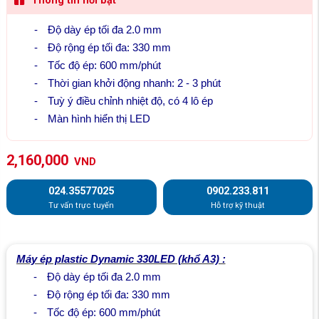
Thông tin nổi bật
-
Độ dày ép tối đa 2.0 mm
-
Độ rộng ép tối đa: 330 mm
-
Tốc độ ép: 600 mm/phút
-
Thời gian khởi động nhanh: 2 - 3 phút
-
Tuỳ ý điều chỉnh nhiệt độ, có 4 lô ép
-
Màn hình hiển thị LED
2,160,000
VND
024.35577025
0902.233.811
Tư vấn trực tuyến
Hỗ trợ kỹ thuật
Máy ép plastic Dynamic 330LED (khổ A3) :
-
Độ dày ép tối đa 2.0 mm
-
Độ rộng ép tối đa: 330 mm
-
Tốc độ ép: 600 mm/phút