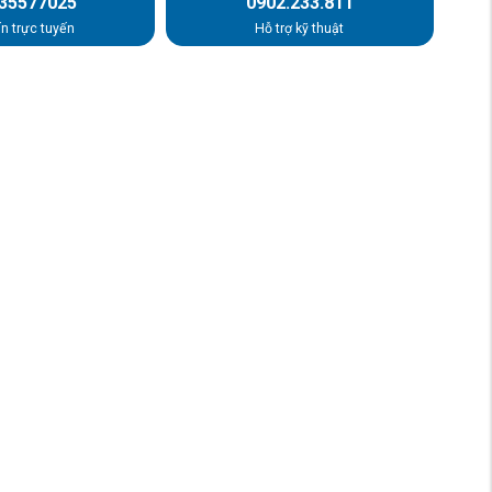
.35577025
0902.233.811
n trực tuyến
Hỗ trợ kỹ thuật