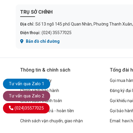
TRỤ SỞ CHÍNH
Địa chỉ:
Số 13 ngõ 145 phố Quan Nhân, Phường Thanh Xuân,
Điện thoại:
(024) 35577025
Bản đồ chỉ đường
Thông tin & chính sách
Tổng đài h
Giới thiệu công ty
Gọi mua hà
Tư vấn qua Zalo 1
Chính sách bảo hành
Đăng ký đại 
Tư vấn qua Zalo 2
Chính sách thanh toán
Gọi khiếu nại
(024)35577025
Chính sách đổi trả - hoàn tiền
Gọi bảo hàn
Chính sách vận chuyển, giao nhận
Email: havi