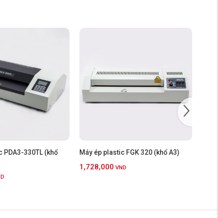
ic PDA3-330TL (khổ
Máy ép plastic FGK 320 (khổ A3)
Máy 
1,728,000
1,83
VND
ND