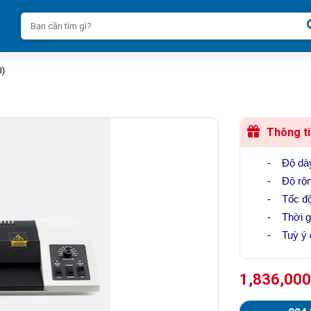
3)
Thông ti
-
Độ dày
-
Độ rộn
-
Tốc đ
-
Thời g
-
Tuỳ ý 
1,836,00