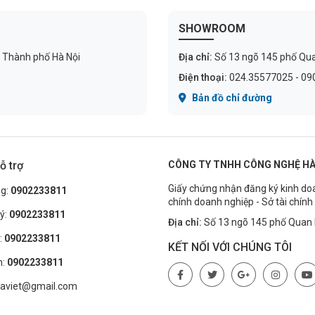
SHOWROOM
 Thành phố Hà Nội
Địa chỉ:
Số 13 ngõ 145 phố Qu
Điện thoại:
024.35577025 - 090
Bản đồ chỉ đường
ỗ trợ
CÔNG TY TNHH CÔNG NGHỆ HÀ
Giấy chứng nhận đăng ký kinh do
ng:
0902233811
chính doanh nghiệp - Sở tài chín
lý:
0902233811
Địa chỉ:
Số 13 ngõ 145 phố Quan 
:
0902233811
KẾT NỐI VỚI CHÚNG TÔI
h:
0902233811
.haviet@gmail.com