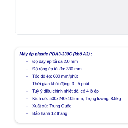
Máy ép plastic PDA3-330C (khổ A3) :
-
Độ dày ép tối đa 2.0 mm
-
Độ rộng ép tối đa: 330 mm
-
Tốc độ ép: 600 mm/phút
-
Thời gian khởi động: 3 - 5 phút
-
Tuỳ ý điều chỉnh nhiệt độ, có 4 lô ép
-
Kích cỡ: 500x240x105 mm; Trọng lượng: 8.5kg
-
Xuất xứ: Trung Quốc
-
Bảo hành 12 tháng