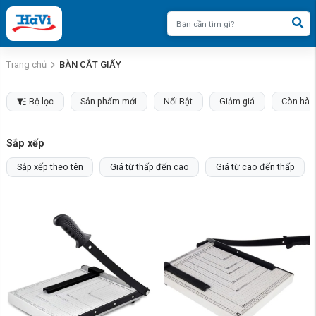
Trang chủ
BÀN CẮT GIẤY
Bộ lọc
Sản phẩm mới
Nổi Bật
Giảm giá
Còn hàn
Sắp xếp
Sắp xếp theo tên
Giá từ thấp đến cao
Giá từ cao đến thấp