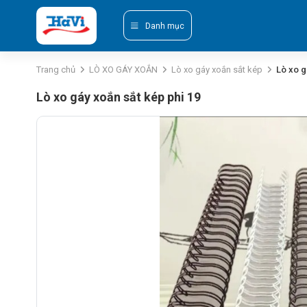
Danh mục
Trang chủ
LÒ XO GÁY XOẮN
Lò xo gáy xoắn sắt kép
Lò xo g
Lò xo gáy xoắn sắt kép phi 19