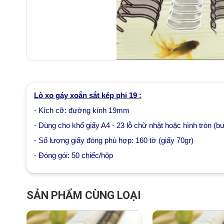
Lò xo gáy xoắn sắt kép phi 19 :
- Kích cỡ: đường kính 19mm
- Dùng cho khổ giấy A4 - 23 lỗ chữ nhật hoặc hình tròn (b
- Số lượng giấy đóng phù hợp: 160 tờ (giấy 70gr)
- Đóng gói: 50 chiếc/hộp
SẢN PHẨM CÙNG LOẠI