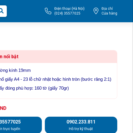
Điện thoại (Hà Nội)
Địa chỉ
(024) 35577025
Cửa hàng
n nổi bật
đường kính 19mm
ổ giấy A4 - 23 lỗ chữ nhật hoặc hình tròn (bước răng 2:1)
ấy đóng phù hợp: 160 tờ (giấy 70gr)
ND
.35577025
0902.233.811
n trực tuyến
Hỗ trợ kỹ thuật