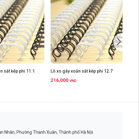
n sắt kép phi 11.1
Lò xo gáy xoắn sắt kép phi 12.7
Lò xo
216,000
259
VND
an Nhân, Phường Thanh Xuân, Thành phố Hà Nội