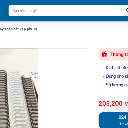
áy xoắn sắt kép phi 19
Thông ti
- Kích cỡ: 
- Dùng cho kh
- Số lượng gi
205,200
V
024
Tư vấ