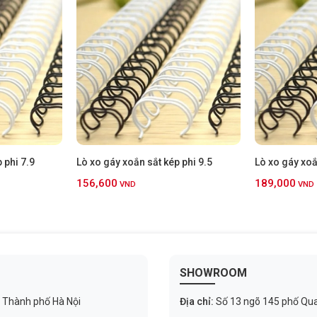
 phi 7.9
Lò xo gáy xoắn sắt kép phi 9.5
Lò xo gáy xoắ
156,600
189,000
VND
VND
SHOWROOM
 Thành phố Hà Nội
Địa chỉ:
Số 13 ngõ 145 phố Qu