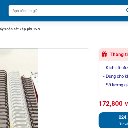
áy xoắn sắt kép phi 15.9
Thông ti
- Kích cỡ: đ
- Dùng cho kh
- Số lượng gi
172,800
V
024
Tư vấ