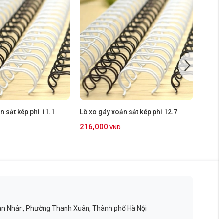
n sắt kép phi 11.1
Lò xo gáy xoắn sắt kép phi 12.7
Lò xo
216,000
259
VND
an Nhân, Phường Thanh Xuân, Thành phố Hà Nội