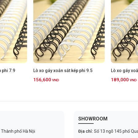
 phi 7.9
Lò xo gáy xoắn sắt kép phi 9.5
Lò xo gáy xoắ
156,600
189,000
VND
VND
SHOWROOM
 Thành phố Hà Nội
Địa chỉ:
Số 13 ngõ 145 phố Qu