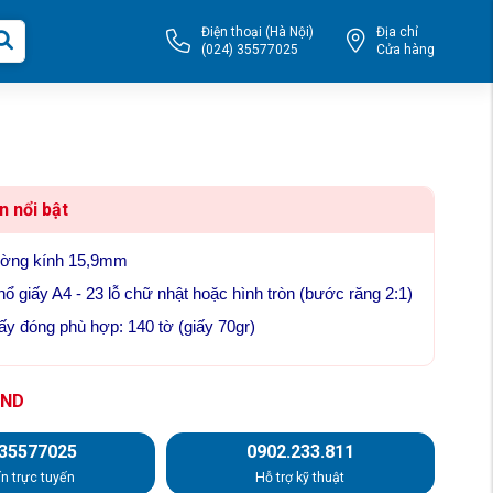
Điện thoại (Hà Nội)
Địa chỉ
(024) 35577025
Cửa hàng
n nổi bật
ường kính 15,9mm
ổ giấy A4 - 23 lỗ chữ nhật hoặc hình tròn (bước răng 2:1)
ấy đóng phù hợp: 140 tờ (giấy 70gr)
ND
.35577025
0902.233.811
n trực tuyến
Hỗ trợ kỹ thuật