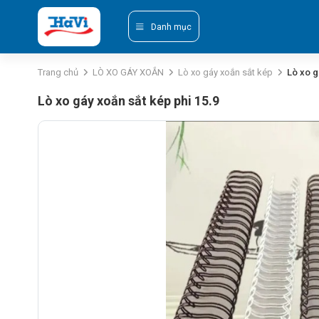
Danh mục
Trang chủ
LÒ XO GÁY XOẮN
Lò xo gáy xoắn sắt kép
Lò xo g
Lò xo gáy xoắn sắt kép phi 15.9