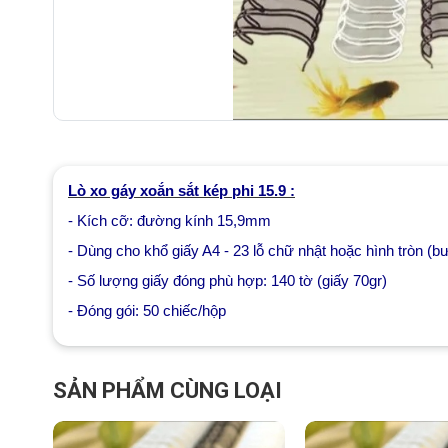
Lò xo gáy xoắn sắt kép phi 15.9 :
- Kích cỡ: đường kính 15,9mm
- Dùng cho khổ giấy A4 - 23 lỗ chữ nhật hoặc hình tròn (b
- Số lượng giấy đóng phù hợp: 140 tờ (giấy 70gr)
- Đóng gói: 50 chiếc/hộp
SẢN PHẨM CÙNG LOẠI