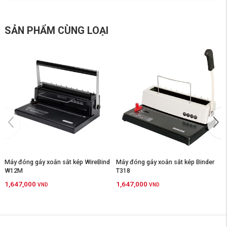
-
Trọng lượng: 15kg.
-
Xuất xứ: Trung Quốc
SẢN PHẨM CÙNG LOẠI
-
Bảo hành 12 tháng
Máy đóng gáy xoắn sắt kép WireBind
Máy đóng gáy xoắn sắt kép Binder
W12M
T318
1,647,000
1,647,000
VND
VND