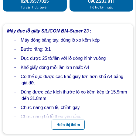
024.35577025
0902.233.811
Tư vấn trực tuyến
Hỗ trợ kỹ thuật
Máy đục lỗ giấy SILICON BM-Super 23 :
-
Máy đóng bằng tay, dùng lò xo kẽm kép
-
Bước răng: 3:1
-
Đục được 25 tờ/lần với lỗ đóng hình vuông
-
Khổ giấy đóng mỗi lần lớn nhất: A4
-
Có thể đục được các khổ giấy lớn hơn khổ A4 bằng
giá đỡ.
-
Dùng được các kích thước lò xo kẽm kép từ 15.9mm
đến 31.8mm
-
Chức năng canh lề, chỉnh gáy
-
Chức năng bỏ lỗ theo yêu cầu.
Hiển thị thêm
-
Dao đóng sắc bén bằng kim loại đặc biệt siêu bền
-
Kích thước: 480x395x425 mm